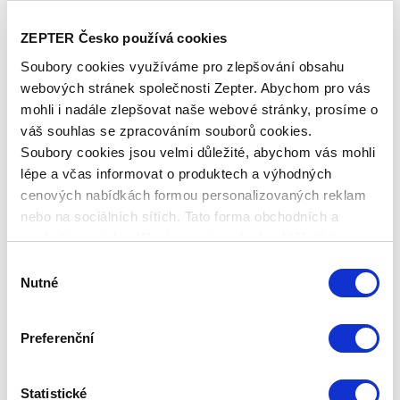
ZEPTER Česko používá cookies
Soubory cookies využíváme pro zlepšování obsahu
webových stránek společnosti Zepter. Abychom pro vás
mohli i nadále zlepšovat naše webové stránky, prosíme o
váš souhlas se zpracováním souborů cookies.
Soubory cookies jsou velmi důležité, abychom vás mohli
lépe a včas informovat o produktech a výhodných
cenových nabídkách formou personalizovaných reklam
nebo na sociálních sítích. Tato forma obchodních a
marketingových sdělení pro vás nebude obtěžující.
Výběr
Nutné
PLNĚNÉ ORECCHIETTE
souhlasu
(TĚSTOVINY)
Preferenční
Itálie je kolébkou tisíců druhů, tvarů a velikostí těstovin.
Některé jsou ceněny pro svou schopnost vázat na sebe
Statistické