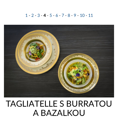
1
-
2
-
3
-
4
-
5
-
6
-
7
-
8
-
9
-
10
-
11
TAGLIATELLE S BURRATOU
A BAZALKOU