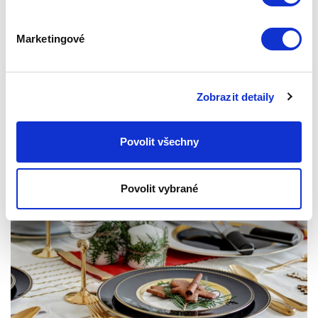
omáčky, jiné se dají skvěle vrstvit a jiné se mohou například
plnit – právě jako orecchiette (v překladu „ouška“), které si
dnes představíme.
Marketingové
Publikováno: 16.01.2019 12:06:39
Zepter International
|
Publikováno s 0 komentáři
Zobrazit detaily
Povolit všechny
Povolit vybrané