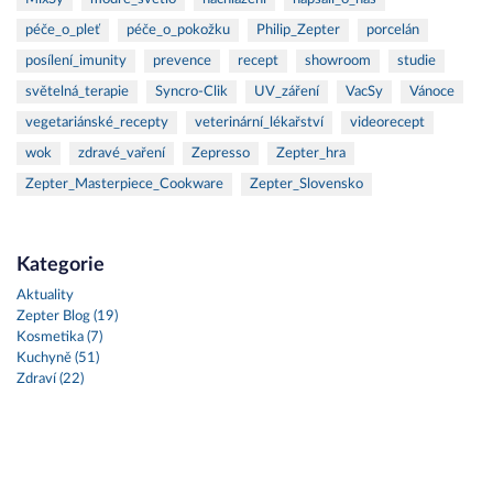
péče_o_pleť
péče_o_pokožku
Philip_Zepter
porcelán
posílení_imunity
prevence
recept
showroom
studie
světelná_terapie
Syncro-Clik
UV_záření
VacSy
Vánoce
vegetariánské_recepty
veterinární_lékařství
videorecept
wok
zdravé_vaření
Zepresso
Zepter_hra
Zepter_Masterpiece_Cookware
Zepter_Slovensko
Kategorie
Aktuality
Zepter Blog (19)
Kosmetika (7)
Kuchyně (51)
Zdraví (22)