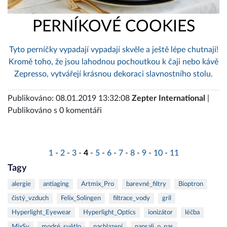
PERNÍKOVÉ COOKIES
Tyto perníčky vypadají vypadají skvěle a ještě lépe chutnají!
Kromě toho, že jsou lahodnou pochoutkou k čaji nebo kávě
Zepresso, vytvářejí krásnou dekoraci slavnostního stolu.
Publikováno: 08.01.2019 13:32:08
Zepter International
|
Publikováno s 0 komentáři
1
-
2
-
3
-
4
-
5
-
6
-
7
-
8
-
9
-
10
-
11
Tagy
alergie
antiaging
Artmix_Pro
barevné_filtry
Bioptron
čistý_vzduch
Felix_Solingen
filtrace_vody
gril
Hyperlight_Eyewear
Hyperlight_Optics
ionizátor
léčba
MixSy
modré_světlo
nachlazení
napsali_o_nas