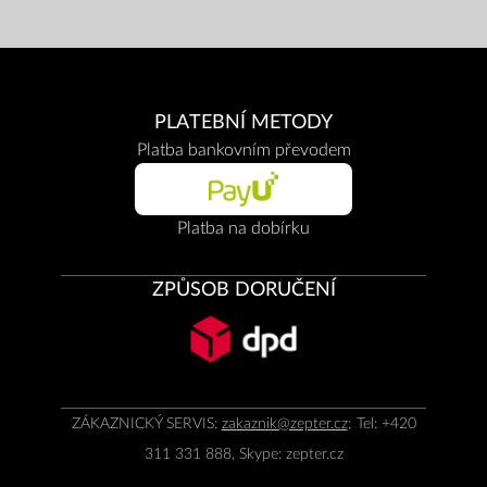
PLATEBNÍ METODY
Platba bankovním převodem
Platba na dobírku
ZPŮSOB DORUČENÍ
ZÁKAZNICKÝ SERVIS:
zakaznik@zepter.cz
; Tel: +420
311 331 888, Skype: zepter.cz