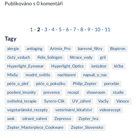
Publikováno s 0 komentáři
1
-
2
-
3
-
4
-
5
-
6
-
7
-
8
-
9
-
10
-
11
Tagy
alergie
antiaging
Artmix_Pro
barevné_filtry
Bioptron
čistý_vzduch
Felix_Solingen
filtrace_vody
gril
Hyperlight_Eyewear
Hyperlight_Optics
ionizátor
léčba
MixSy
modré_světlo
nachlazení
napsali_o_nas
péče_o_pleť
péče_o_pokožku
Philip_Zepter
porcelán
posílení_imunity
prevence
recept
showroom
studie
světelná_terapie
Syncro-Clik
UV_záření
VacSy
Vánoce
vegetariánské_recepty
veterinární_lékařství
videorecept
wok
zdravé_vaření
Zepresso
Zepter_hra
Zepter_Masterpiece_Cookware
Zepter_Slovensko