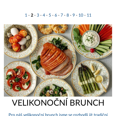
1
-
2
-
3
-
4
-
5
-
6
-
7
-
8
-
9
-
10
-
11
VELIKONOČNÍ BRUNCH
Pro náš velikonoční brunch jsme se rozhodli jít tradiční