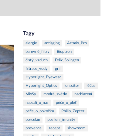
Tagy
alergie
antiaging
Artmix_Pro
barevné_filtry
Bioptron
čistý_vzduch
Felix_Solingen
filtrace_vody
gril
Hyperlight_Eyewear
Hyperlight_Optics
ionizátor
léčba
MixSy
modré_světlo
nachlazení
napsali_o_nas
péče_o_pleť
péče_o_pokožku
Philip_Zepter
porcelán
posílení_imunity
prevence
recept
showroom