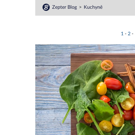
Zepter Blog
Kuchyně
1
-
2
-