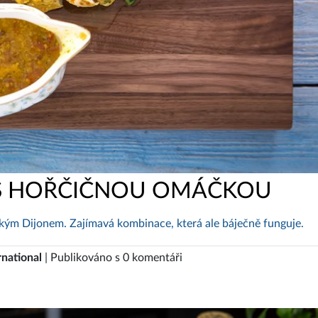
 S HOŘČIČNOU OMÁČKOU
ským Dijonem. Zajímavá kombinace, která ale báječně funguje.
rnational
| Publikováno s 0 komentáři