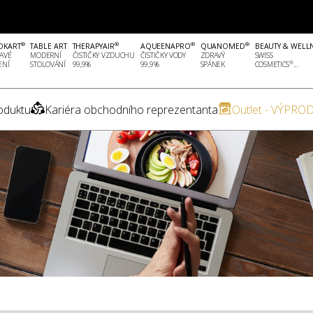
®
®
®
®
OKART
TABLE ART
THERAPYAIR
AQUEENAPRO
QUANOMED
BEAUTY & WELL
AVÉ
MODERNÍ
ČISTIČKY VZDUCHU
ČISTIČKY VODY
ZDRAVÝ
SWISS
®
ENÍ
STOLOVÁNÍ
99,9%
99,9%
SPÁNEK
COSMETICS
...
oduktu
Kariéra obchodního reprezentanta
Outlet - VÝPROD