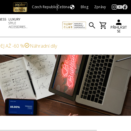
Czech Republic
Čeština
Blog
Zprávy
NESS
LUXURY
STYLE
ACCESSORIES...
PŘIHLÁSIT
SE
EJ AŽ -60 %
Náhradní díly