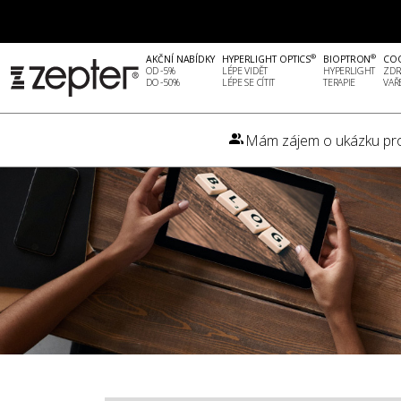
®
®
AKČNÍ NABÍDKY
HYPERLIGHT OPTICS
BIOPTRON
CO
OD -5%
LÉPE VIDĚT
HYPERLIGHT
ZDR
DO -50%
LÉPE SE CÍTIT
TERAPIE
VAŘ
Mám zájem o ukázku pr