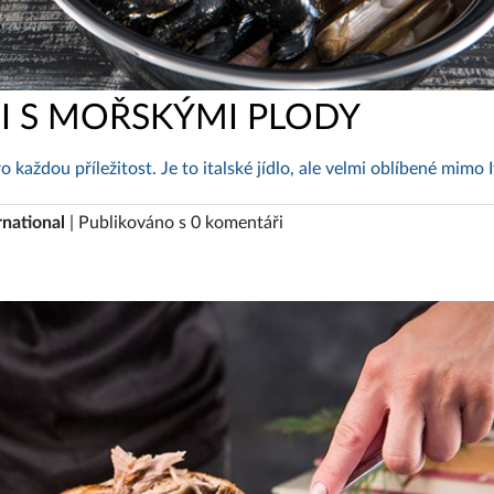
I S MOŘSKÝMI PLODY
 každou příležitost. Je to italské jídlo, ale velmi oblíbené mimo It
rnational
| Publikováno s 0 komentáři