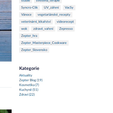
studie
světelná_terapie
Syncro-Clik
UV_záření
VacSy
Vánoce
vegetariánské_recepty
veterinární_lékařství
videorecept
wok
zdravé_vaření
Zepresso
Zepter_hra
Zepter_Masterpiece_Cookware
Zepter_Slovensko
Kategorie
Aktuality
Zepter Blog (19)
Kosmetika (7)
Kuchyně (51)
Zdraví (22)