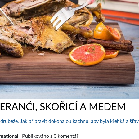
RANČI, SKOŘICÍ A MEDEM
 drůbeže. Jak připravit dokonalou kachnu, aby byla křehká a šťa
rnational
| Publikováno s 0 komentáři