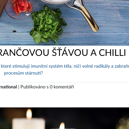
RANČOVOU ŠŤÁVOU A CHILLI
které stimulují imunitní systém těla, ničí volné radikály a zabraň
procesům stárnutí?
rnational
| Publikováno s 0 komentáři