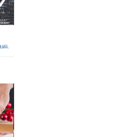
álii.