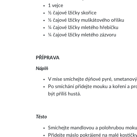
1 vejce
½ čajové lžičky skořice
½ čajové lžičky muškátového oříšku
¼ čajové lžičky mletého hřebíčku
¼ čajové lžičky mletého zázvoru
PŘÍPRAVA
Náplň
V míse smíchejte dýňové pyré, smetanový 
Po smíchání přidejte mouku a koření a p
být příliš hustá.
Těsto
Smíchejte mandlovou a polohrubou moku, 
Přidejte máslo pokrájené na malé kostičk