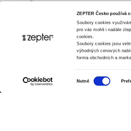
Blog
Bezpečnost výrobku
ZEPTER Česko používá c
Soubory cookies využívám
pro vás mohli i nadále zl
cookies.
Soubory cookies jsou velm
výhodných cenových nabíd
forma obchodních a market
Výběr
Nutné
Pref
souhlasu
ZÁK