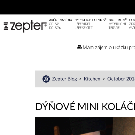
®
®
AKČNÍ NABÍDKY
HYPERLIGHT OPTICS
BIOPTRON
CO
OD -5%
LÉPE VIDĚT
HYPERLIGHT
ZDR
DO -50%
LÉPE SE CÍTIT
TERAPIE
VAŘ
Mám zájem o ukázku pr
Zepter Blog
Kitchen
October 20
DÝŇOVÉ MINI KOLÁČ