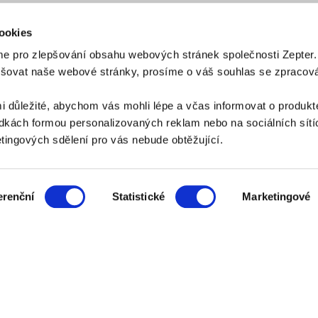
ookies
e pro zlepšování obsahu webových stránek společnosti Zepter
epšovat naše webové stránky, prosíme o váš souhlas se zpraco
i důležité, abychom vás mohli lépe a včas informovat o produkt
PLATEBNÍ METODY
kách formou personalizovaných reklam nebo na sociálních sítíc
ingových sdělení pro vás nebude obtěžující.
Platba bankovním převodem
Platba na dobírku
ZPŮSOB DORUČENÍ
erenční
Statistické
Marketingové
AZNICKÝ SERVIS:
zakaznik@zepter.cz
; Tel: +420 311 331 888, Skype: zept