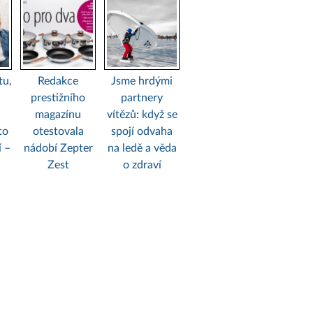
tu,
Redakce
Jsme hrdými
prestižního
partnery
magazínu
vítězů: když se
to
otestovala
spojí odvaha
í –
nádobí Zepter
na ledě a věda
Zest
o zdraví