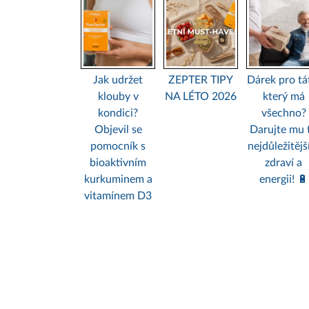
Jak udržet
ZEPTER TIPY
Dárek pro tá
klouby v
NA LÉTO 2026
který má
kondici?
všechno?
Objevil se
Darujte mu 
pomocník s
nejdůležitějš
bioaktivním
zdraví a
kurkuminem a
energii! 🔋
vitamínem D3