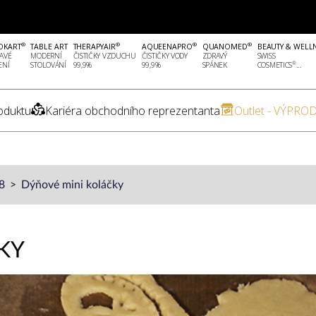
®
®
®
®
OKART
TABLE ART
THERAPYAIR
AQUEENAPRO
QUANOMED
BEAUTY & WELL
AVÉ
MODERNÍ
ČISTIČKY VZDUCHU
ČISTIČKY VODY
ZDRAVÝ
SWISS
®
ENÍ
STOLOVÁNÍ
99,9%
99,9%
SPÁNEK
COSMETICS
...
oduktu
Kariéra obchodního reprezentanta
Outlet - VÝPROD
18
Dýňové mini koláčky
KY