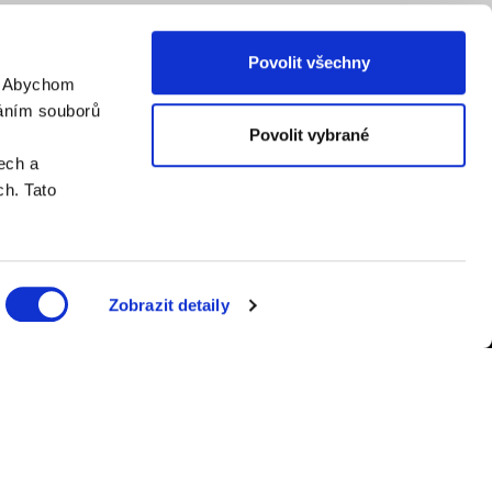
Povolit všechny
. Abychom
váním souborů
Povolit vybrané
ech a
h. Tato
Zobrazit detaily
er.cz