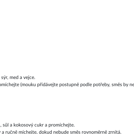
sýr, med a vejce.
romíchejte (mouku přidávejte postupně podle potřeby, směs by n
sůl a kokosový cukr a promíchejte.
y a ručně míchejte, dokud nebude směs rovnoměrně zrnitá.