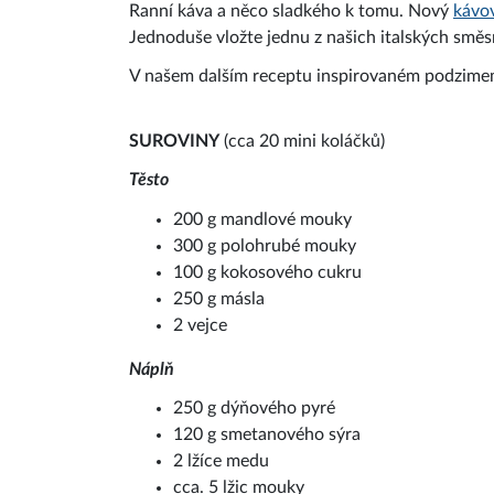
Ranní káva a něco sladkého k tomu. Nový
kávo
Jednoduše vložte jednu z našich italských směsný
V našem dalším receptu inspirovaném podzimem
SUROVINY
(cca 20 mini koláčků)
Těsto
200 g mandlové mouky
300 g polohrubé mouky
100 g kokosového cukru
250 g másla
2 vejce
Náplň
250 g dýňového pyré
120 g smetanového sýra
2 lžíce medu
cca. 5 lžic mouky