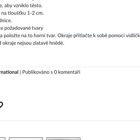
, aby vzniklo těsto.
e na tloušťku 1-2 cm.
dnice.
jte požadované tvary
a položte na to horní tvar. Okraje přitlačte k sobě pomocí vidličk
okraje nejsou zlatavě hnědé.
rnational
| Publikováno s 0 komentáři