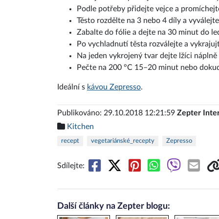
Podle potřeby přidejte vejce a promíchejte
Těsto rozdělte na 3 nebo 4 díly a vyválejt
Zabalte do fólie a dejte na 30 minut do le
Po vychladnutí těsta rozválejte a vykraju
Na jeden vykrojený tvar dejte lžíci náplně 
Pečte na 200 °C 15–20 minut nebo dokud 
Ideální s
kávou Zepresso
.
Publikováno: 29.10.2018 12:21:59
Zepter Inte
Kitchen
recept
vegetariánské_recepty
Zepresso
Sdílejte:
Další články na Zepter blogu: