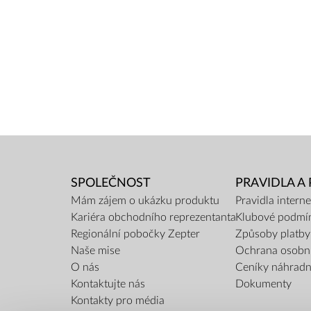
SPOLEČNOST
PRAVIDLA A
Mám zájem o ukázku produktu
Pravidla inter
Kariéra obchodního reprezentanta
Klubové podmí
Regionální pobočky Zepter
Způsoby platby
Naše mise
Ochrana osobn
O nás
Ceníky náhradní
Kontaktujte nás
Dokumenty
Kontakty pro média