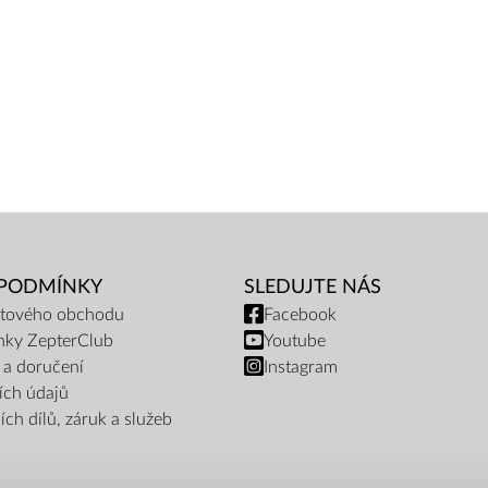
 PODMÍNKY
SLEDUJTE NÁS
netového obchodu
Facebook
nky ZepterClub
Youtube
 a doručení
Instagram
ích údajů
ch dílů, záruk a služeb