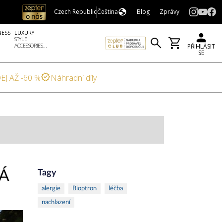
Czech Republic
Čeština
Blog
Zprávy
NESS
LUXURY
STYLE
ACCESSORIES...
PŘIHLÁSIT
SE
EJ AŽ -60 %
Náhradní díly
Á
Tagy
alergie
Bioptron
léčba
nachlazení