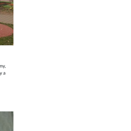
my,
y a