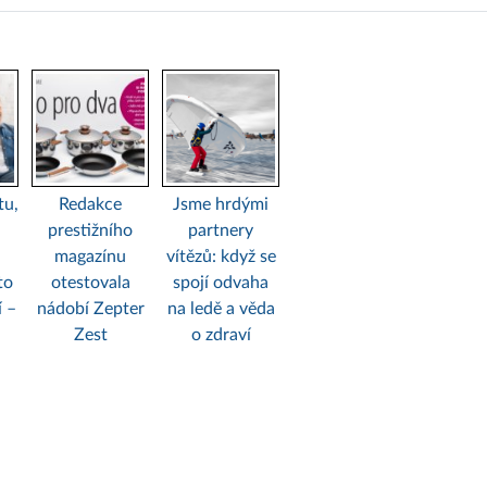
tu,
Redakce
Jsme hrdými
prestižního
partnery
magazínu
vítězů: když se
to
otestovala
spojí odvaha
í –
nádobí Zepter
na ledě a věda
Zest
o zdraví