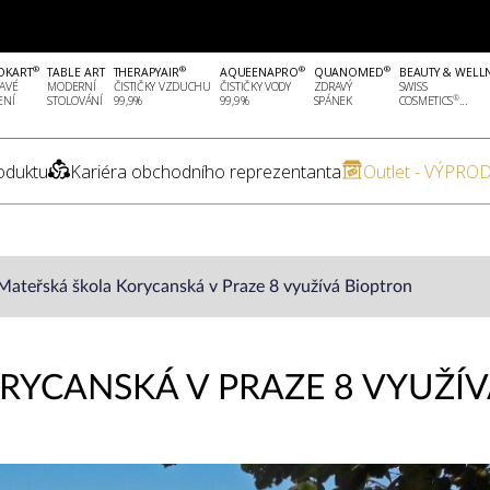
®
®
®
®
OKART
TABLE ART
THERAPYAIR
AQUEENAPRO
QUANOMED
BEAUTY & WELL
AVÉ
MODERNÍ
ČISTIČKY VZDUCHU
ČISTIČKY VODY
ZDRAVÝ
SWISS
®
ENÍ
STOLOVÁNÍ
99,9%
99,9%
SPÁNEK
COSMETICS
...
oduktu
Kariéra obchodního reprezentanta
Outlet - VÝPROD
Mateřská škola Korycanská v Praze 8 využívá Bioptron
RYCANSKÁ V PRAZE 8 VYUŽÍV