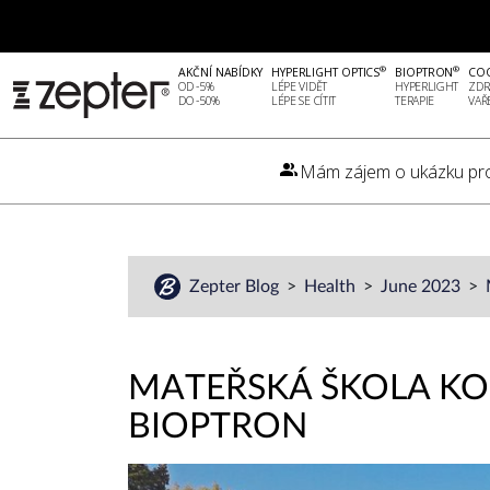
®
®
AKČNÍ NABÍDKY
HYPERLIGHT OPTICS
BIOPTRON
CO
OD -5%
LÉPE VIDĚT
HYPERLIGHT
ZDR
DO -50%
LÉPE SE CÍTIT
TERAPIE
VAŘ
Mám zájem o ukázku pr
Zepter Blog
Health
June 2023
MATEŘSKÁ ŠKOLA KO
BIOPTRON