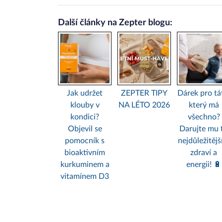
Další články na Zepter blogu:
Jak udržet
ZEPTER TIPY
Dárek pro tá
klouby v
NA LÉTO 2026
který má
kondici?
všechno?
Objevil se
Darujte mu 
pomocník s
nejdůležitějš
bioaktivním
zdraví a
kurkuminem a
energii! 🔋
vitamínem D3