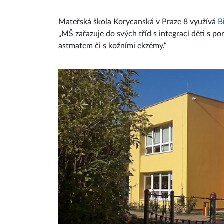
Mateřská škola Korycanská v Praze 8 využívá
B
„MŠ zařazuje do svých tříd s integrací děti s po
astmatem či s kožními ekzémy.“