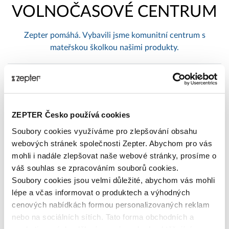
VOLNOČASOVÉ CENTRUM
Zepter pomáhá. Vybavili jsme komunitní centrum s
mateřskou školkou našimi produkty.
Publikováno: 15.02.2023 8:00:00
Zepter International
|
Publikováno s 0 komentáři
ZEPTER Česko používá cookies
Tagy
Soubory cookies využíváme pro zlepšování obsahu
webových stránek společnosti Zepter. Abychom pro vás
alergie
antiaging
Artmix_Pro
barevné_filtry
Bioptron
mohli i nadále zlepšovat naše webové stránky, prosíme o
čistý_vzduch
Felix_Solingen
filtrace_vody
gril
váš souhlas se zpracováním souborů cookies.
Hyperlight_Eyewear
Hyperlight_Optics
ionizátor
léčba
Soubory cookies jsou velmi důležité, abychom vás mohli
MixSy
modré_světlo
nachlazení
napsali_o_nas
lépe a včas informovat o produktech a výhodných
péče_o_pleť
péče_o_pokožku
Philip_Zepter
porcelán
cenových nabídkách formou personalizovaných reklam
posílení_imunity
prevence
recept
showroom
studie
nebo na sociálních sítích. Tato forma obchodních a
světelná_terapie
Syncro-Clik
UV_záření
VacSy
Vánoce