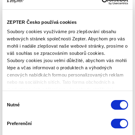
obchodní talent a touhu posunout své
podnikání na absolutní vrchol. Zájemci o
spolupráci a bližší informace o kompenzačním
ZEPTER Česko používá cookies
plánu se mohou registrovat přímo na oficiálních
Soubory cookies využíváme pro zlepšování obsahu
webových stránkách projektu.
webových stránek společnosti Zepter. Abychom pro vás
mohli i nadále zlepšovat naše webové stránky, prosíme o
váš souhlas se zpracováním souborů cookies.
Více informací o tom, jak přijmout Zepter
Soubory cookies jsou velmi důležité, abychom vás mohli
Výzvu, naleznete na:
joinzepter.eu/cs/
lépe a včas informovat o produktech a výhodných
cenových nabídkách formou personalizovaných reklam
nebo na sociálních sítích. Tato forma obchodních a
Publikováno: 16.06.2026 15:45:26
Zepter International
|
marketingových sdělení pro vás nebude obtěžující.
Publikováno s 0 komentáři
Výběr
Aktuality
Nutné
souhlasu
Sdílejte:
Preferenční