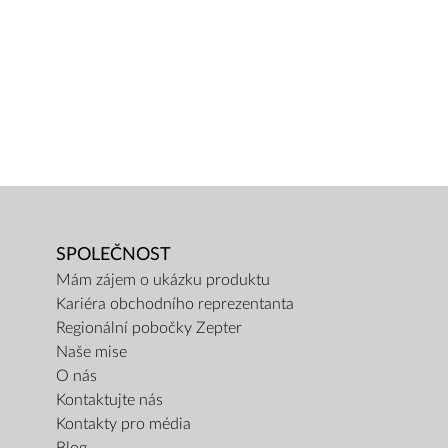
SPOLEČNOST
Mám zájem o ukázku produktu
Kariéra obchodního reprezentanta
Regionální pobočky Zepter
Naše mise
O nás
Kontaktujte nás
Kontakty pro média