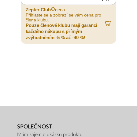
Zepter Club
cena
Z
Přihlaste se a zobrazí se vám cena pro
P
člena klubu.
č
Pouze členové klubu mají garanci
P
každého nákupu s přímým
zvýhodněním -5 % až -40 %!
z
SPOLEČNOST
Mám zájem o ukázku produktu