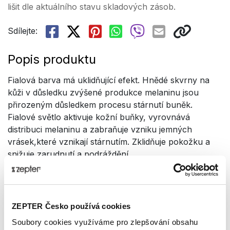
lišit dle aktuálního stavu skladových zásob.
Sdílejte:
Popis produktu
Fialová barva má uklidňující efekt. Hnědé skvrny na
kůži v důsledku zvýšené produkce melaninu jsou
přirozeným důsledkem procesu stárnutí buněk.
Fialové světlo aktivuje kožní buňky, vyrovnává
distribuci melaninu a zabraňuje vzniku jemných
vrásek,které vznikají stárnutím. Zklidňuje pokožku a
snižuje zarudnutí a podráždění.
Více o produktu
Polarizované světlo, které prochází fialovým filtrem,
ZEPTER Česko používá cookies
působí stimulačně na korunní čakru.
Soubory cookies využíváme pro zlepšování obsahu
Upozorňujeme, že barevný filtr nemůže nahradit