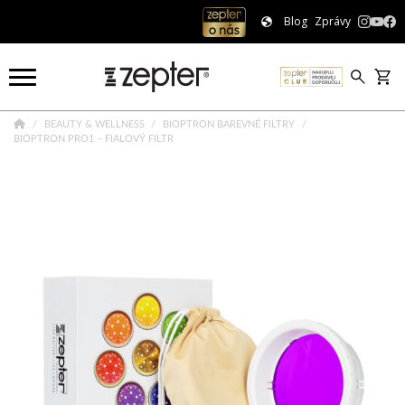
Blog
Zprávy
BEAUTY & WELLNESS
BIOPTRON BAREVNÉ FILTRY
BIOPTRON PRO1 – FIALOVÝ FILTR