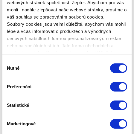
webových stránek společnosti Zepter. Abychom pro vás
odbornou radu lékaře.
mohli i nadále zlepšovat naše webové stránky, prosíme o
Technická data
váš souhlas se zpracováním souborů cookies.
Soubory cookies jsou velmi důležité, abychom vás mohli
lépe a včas informovat o produktech a výhodných
KÓD PRODUKTU
cenových nabídkách formou personalizovaných reklam
PAG-992-7CTF
nebo na sociálních sítích. Tato forma obchodních a
marketingových sdělení pro vás nebude obtěžující.
NÁZEV PRODUKTU
Výběr
Bioptron Pro1 – fialový filtr
Nutné
souhlasu
HMOTNOST CELKOVÁ
0,16
Preferenční
HMOSTNOST PRODUKTU
0,1
Statistické
Marketingové