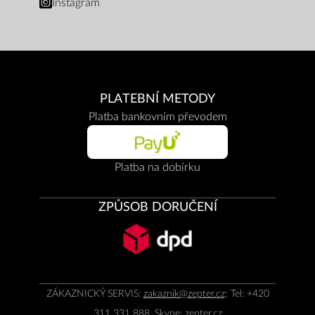
Instagram
PLATEBNÍ METODY
Platba bankovním převodem
Platba na dobírku
ZPŮSOB DORUČENÍ
ZÁKAZNICKÝ SERVIS:
zakaznik@zepter.cz
; Tel: +420
311 331 888, Skype: zepter.cz