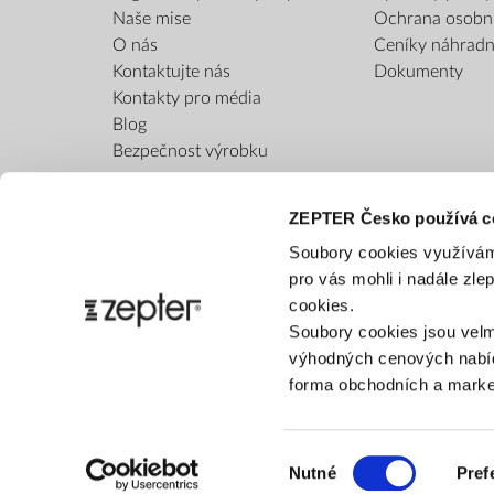
Naše mise
Ochrana osobn
O nás
Ceníky náhradní
Kontaktujte nás
Dokumenty
Kontakty pro média
Blog
Bezpečnost výrobku
ZEPTER Česko používá c
Soubory cookies využívám
pro vás mohli i nadále zl
cookies.
Soubory cookies jsou velm
výhodných cenových nabíd
forma obchodních a market
Výběr
Nutné
Pref
souhlasu