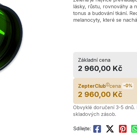
lásky, růstu, rovnováhy a n
tonus a budování tkání. Re
melanocyty, které se nachá
Základní cena
2 960,00 Kč
ⓘ
ZepterClub
cena
-0%
2 960,00 Kč
Obvyklé doručení 3-5 dnů. L
skladových zásob.
Sdílejte: