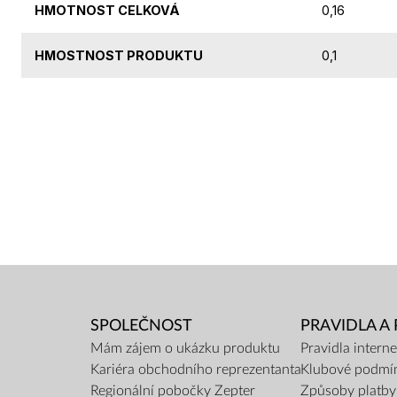
HMOTNOST CELKOVÁ
0,16
HMOSTNOST PRODUKTU
0,1
SPOLEČNOST
PRAVIDLA A
Mám zájem o ukázku produktu
Pravidla inter
Kariéra obchodního reprezentanta
Klubové podmí
Regionální pobočky Zepter
Způsoby platby