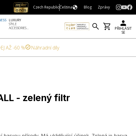
Czech Republic
Čeština
Blog
Zprávy
NESS
LUXURY
STYLE
ACCESSORIES...
PŘIHLÁSIT
SE
EJ AŽ -60 %
Náhradní díly
L - zelený filtr
cí barvou přírody. Má uklidňující účinek. Zelená je barva