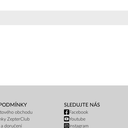
 PODMÍNKY
SLEDUJTE NÁS
netového obchodu
Facebook
nky ZepterClub
Youtube
 a doručení
Instagram