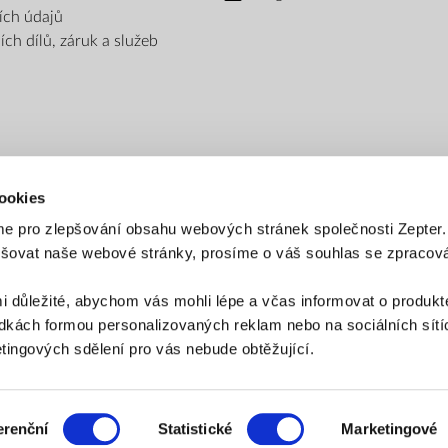
ích údajů
ch dílů, záruk a služeb
ookies
e pro zlepšování obsahu webových stránek společnosti Zepter
epšovat naše webové stránky, prosíme o váš souhlas se zpraco
PLATEBNÍ METODY
i důležité, abychom vás mohli lépe a včas informovat o produkt
Platba bankovním převodem
Platba na dobírku
kách formou personalizovaných reklam nebo na sociálních sítíc
ingových sdělení pro vás nebude obtěžující.
ZPŮSOB DORUČENÍ
erenční
Statistické
Marketingové