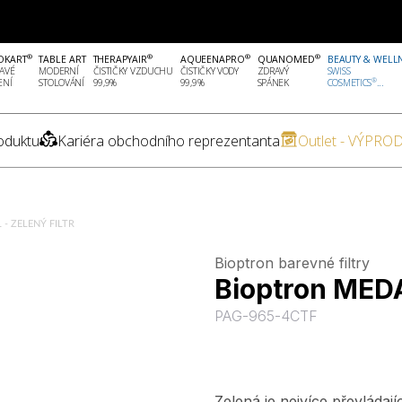
®
®
®
®
OKART
TABLE ART
THERAPYAIR
AQUEENAPRO
QUANOMED
BEAUTY & WELL
AVÉ
MODERNÍ
ČISTIČKY VZDUCHU
ČISTIČKY VODY
ZDRAVÝ
SWISS
®
ENÍ
STOLOVÁNÍ
99,9%
99,9%
SPÁNEK
COSMETICS
...
oduktu
Kariéra obchodního reprezentanta
Outlet - VÝPROD
- ZELENÝ FILTR
Bioptron barevné filtry
Bioptron MEDAL
PAG-965-4CTF
Zelená je nejvíce převládají