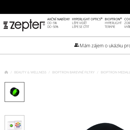
®
®
AKČNÍ NABÍDKY
HYPERLIGHT OPTICS
BIOPTRON
CO
OD -5%
LÉPE VIDĚT
HYPERLIGHT
ZDR
DO -50%
LÉPE SE CÍTIT
TERAPIE
VAŘ
Mám zájem o ukázku pr
BEAUTY & WELLNESS
BIOPTRON BAREVNÉ FILTRY
BIOPTRON MEDALL 