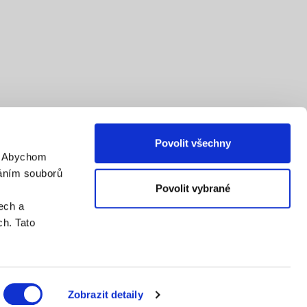
Povolit všechny
. Abychom
váním souborů
Povolit vybrané
ech a
h. Tato
Zobrazit detaily