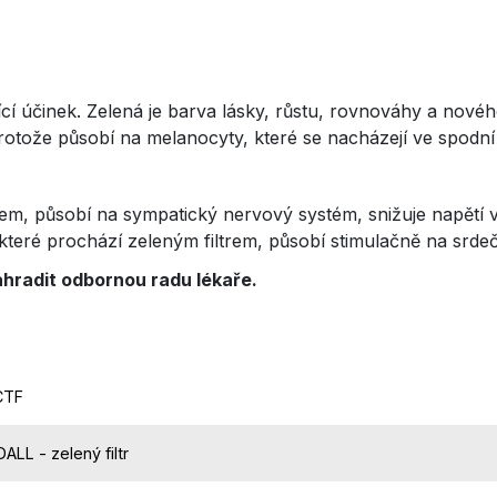
jící účinek. Zelená je barva lásky, růstu, rovnováhy a nové
protože působí na melanocyty, které se nacházejí ve spodní
em, působí na sympatický nervový systém, snižuje napětí v c
 které prochází zeleným filtrem, působí stimulačně na srde
hradit odbornou radu lékaře.
CTF
ALL - zelený filtr