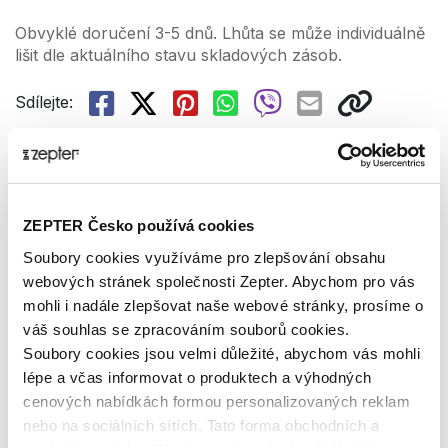
Obvyklé doručení 3-5 dnů. Lhůta se může individuálně
lišit dle aktuálního stavu skladových zásob.
Sdílejte:
Popis produktu
Obdélníkový talíř z kolekce Costa Verde inspirované
přírodními reliéfy. Rozmanitost textur a jeho nevšední
ZEPTER Česko používá cookies
design dodává tabuli eleganci a luxusní vzhled.
Soubory cookies využíváme pro zlepšování obsahu
Servírujte své pokrmy jako profesionální
webových stránek společnosti Zepter. Abychom pro vás
kuchaři!
DOPRAVA ZDARMA!
mohli i nadále zlepšovat naše webové stránky, prosíme o
Více o produktu
váš souhlas se zpracováním souborů cookies.
Soubory cookies jsou velmi důležité, abychom vás mohli
Obdélníkový talíř Costa Verde byl navržený pro
lépe a včas informovat o produktech a výhodných
všestrannost. Je ideální pro servírování široké škály
cenových nabídkách formou personalizovaných reklam
pokrmů – od grilované zeleniny, přes sushi až po
nebo na sociálních sítích. Tato forma obchodních a
dezerty. Jeho výrazný, ale minimalistický design