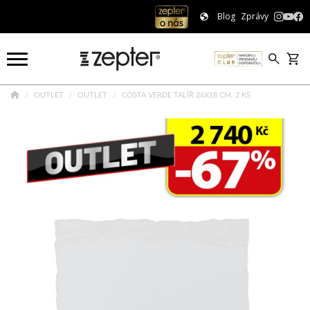
Blog
Zprávy
OUTLET
OUTLET
COSTA VERDE TALÍŘ 26X18 CM, 2 KS